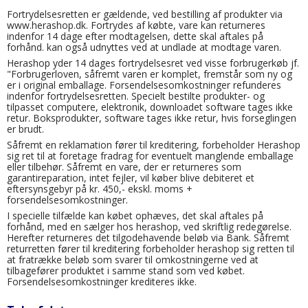
Fortrydelsesretten er gældende, ved bestilling af produkter via
www.herashop.dk. Fortrydes af købte, vare kan returneres
indenfor 14 dage efter modtagelsen, dette skal aftales på
forhånd. kan også udnyttes ved at undlade at modtage varen.
Herashop yder 14 dages fortrydelsesret ved visse forbrugerkøb jf.
"Forbrugerloven, såfremt varen er komplet, fremstår som ny og
er i original emballage. Forsendelsesomkostninger refunderes
indenfor fortrydelsesretten. Specielt bestilte produkter- og
tilpasset computere, elektronik, downloadet software tages ikke
retur. Boksprodukter, software tages ikke retur, hvis forseglingen
er brudt.
Såfremt en reklamation fører til kreditering, forbeholder Herashop
sig ret til at foretage fradrag for eventuelt manglende emballage
eller tilbehør. Såfremt en vare, der er returneres som
garantireparation, intet fejler, vil køber blive debiteret et
eftersynsgebyr på kr. 450,- ekskl. moms +
forsendelsesomkostninger.
I specielle tilfælde kan købet ophæves, det skal aftales på
forhånd, med en sælger hos herashop, ved skriftlig redegørelse.
Herefter returneres det tilgodehavende beløb via Bank. Såfremt
returretten fører til kreditering forbeholder herashop sig retten til
at fratrække beløb som svarer til omkostningerne ved at
tilbagefører produktet i samme stand som ved købet.
Forsendelsesomkostninger krediteres ikke.