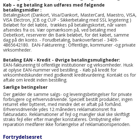
Køb – og betaling kan udføres med følgende
betalingsmidler :
Betalingskort (Dankort, Visa/Dankort, MasterCard, Maestro, VISA,
VISA Electron, JCB og CUP - Sikkerbetaling med SSL kryptering )
Beløbet for det købte, trækkes på betalingskortet, når varen
afsendes fra os. Vær opmærksom på, ved betaling med
Debetkort, reserverer din Bank beløbet, for det købet, samme
dag på din konto. - Forudbetaling, bankoverførsel - 3409-
4865642180. EAN-Fakturering : Offentlige, kommuner -og private
virksomheder.
Betaling EAN - Kredit - Øvrige betalingsmuligheder:
EAN-fakturering til offentlige institutioner og virksomheder. Husk
at oplyse EAN-nummer ved bestilling. - Køb på kredit for
virksomhedskunder med godkendt kreditvurdering. Kontakt os for
aftale om kredit inden bestilling.
Særlige betingelser
Der gælder de samme salgs- og leveringsbetingelser for private
forbrugere og erhvervsdrivende. Specielt bestilt produkter, ingen
returret eller bytteret, med mindre det er aftalt på forhånd.
Erhvervsdrivende ydes 12 måneders reklamationsret fra
fakturadato. Reklamationer af fejl og mangler skal ske skriftligt
straks fejl eller efter mangler konstateres. Ombytning eller
reparation medfører ikke forlængelse af reklamationsperioden.
Fortrydelsesret