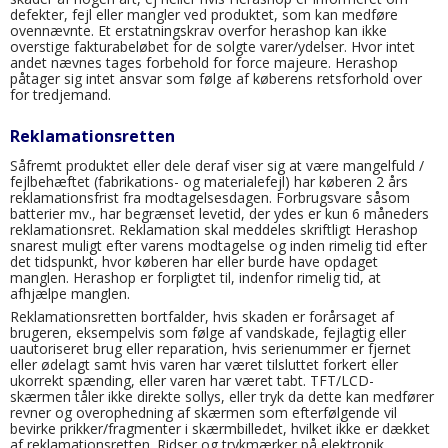
defekter, fejl eller mangler ved produktet, som kan medføre
ovennævnte. Et erstatningskrav overfor herashop kan ikke
overstige fakturabeløbet for de solgte varer/ydelser. Hvor intet
andet nævnes tages forbehold for force majeure. Herashop
påtager sig intet ansvar som følge af køberens retsforhold over
for tredjemand.
Reklamationsretten
Såfremt produktet eller dele deraf viser sig at være mangelfuld /
fejlbehæftet (fabrikations- og materialefejl) har køberen 2 års
reklamationsfrist fra modtagelsesdagen. Forbrugsvare såsom
batterier mv., har begrænset levetid, der ydes er kun 6 måneders
reklamationsret. Reklamation skal meddeles skriftligt Herashop
snarest muligt efter varens modtagelse og inden rimelig tid efter
det tidspunkt, hvor køberen har eller burde have opdaget
manglen. Herashop er forpligtet til, indenfor rimelig tid, at
afhjælpe manglen.
Reklamationsretten bortfalder, hvis skaden er forårsaget af
brugeren, eksempelvis som følge af vandskade, fejlagtig eller
uautoriseret brug eller reparation, hvis serienummer er fjernet
eller ødelagt samt hvis varen har været tilsluttet forkert eller
ukorrekt spænding, eller varen har været tabt. TFT/LCD-
skærmen tåler ikke direkte sollys, eller tryk da dette kan medfører
revner og overophedning af skærmen som efterfølgende vil
bevirke prikker/fragmenter i skærmbilledet, hvilket ikke er dækket
af reklamationsretten. Ridser og trykmærker på elektronik