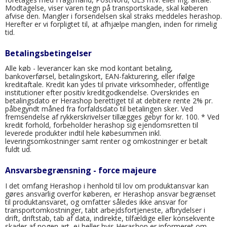
Modtagelse, viser varen tegn på transportskade, skal køberen
afvise den. Mangler i forsendelsen skal straks meddeles herashop.
Herefter er vi forpligtet til, at afhjælpe manglen, inden for rimelig
tid.
Betalingsbetingelser
Alle køb - leverancer kan ske mod kontant betaling,
bankoverførsel, betalingskort, EAN-fakturering, eller ifølge
kreditaftale. Kredit kan ydes til private virksomheder, offentlige
institutioner efter positiv kreditgodkendelse. Overskrides en
betalingsdato er Herashop berettiget til at debitere rente 2% pr.
påbegyndt måned fra forfaldsdato til betalingen sker. Ved
fremsendelse af rykkerskrivelser tillægges gebyr for kr. 100. * Ved
kredit forhold, forbeholder herashop sig ejendomsretten til
leverede produkter indtil hele købesummen inkl.
leveringsomkostninger samt renter og omkostninger er betalt
fuldt ud.
Ansvarsbegrænsning - force majeure
I det omfang Herashop i henhold til lov om produktansvar kan
gøres ansvarlig overfor køberen, er Herashop ansvar begrænset
til produktansvaret, og omfatter således ikke ansvar for
transportomkostninger, tabt arbejdsfortjeneste, afbrydelser i
drift, driftstab, tab af data, indirekte, tilfældige eller konsekvente
skader af nogen art, ej heller hvis Herashop er informeret om