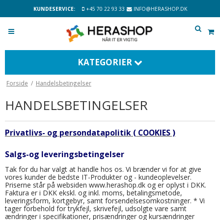
KUNDESERVICE:
+45 70 22 93 33
INFO@HERASHOP.DK
KATEGORIER
Forside
/
Handelsbetingelser
HANDELSBETINGELSER
Privatlivs- og persondatapolitik ( COOKIES )
Salgs-og leveringsbetingelser
Tak for du har valgt at handle hos os. Vi brænder vi for at give
vores kunder de bedste IT-Produkter og - kundeoplevelser.
Priserne står på websiden www.herashop.dk og er oplyst i DKK.
Faktura er i DKK ekskl. og inkl. moms, betalingsmetode,
leveringsform, kortgebyr, samt forsendelsesomkostninger. * Vi
tager forbehold for trykfejl, skrivefejl, udsolgte vare samt
ændringer i specifikationer, prisændringer og kursændringer