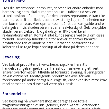
Tab af data
Hvis din smartphone, computer, server eller andre enheder med
harddisk og data, skal til reparation. OBS: udfør altid selv en
sikkerhedskopi af enheden, før den sendes reparation. Vi kan ikke
garantere, at filer, billeder, apps osv. stadig ligger på enheden når
den kommer retur. Vær opmærksom på, at der kan gælde andre
betingelser hvis skaden på enheder er selvforskyldt. Selvforskyldte
skader på alt Elektronik-og it udstyr er IKKE dække af
reklamationsretten. Kontakt altid kundeservice ved tvivl om disse
forhold. Herashop friholder sig for ansvar af enhver karakter
omfattende tab af kundens data. Herashop opfordrer altid
køberen til at tage kopi / backup af alt data på deres enheder.
Levering
Ved køb af produkter på www.herashop.dk er hera it´s
handelsbetingelser gældende. Herashop fraskriver sig ethvert
ansvar overfor køber i tilfælde af forsinket levering, leveringstiden
er kun estimeret. Medfølgende produkt beskrivelser kan
forekomme på andre sprog bl.a. engelsk, køber kan ikke rette krav
mod herashop om disse skal være på Dansk.
Forsendelse
Ved bestilling på www.herashop.dk beregnes de totale
fragtomkostninger evt. inkl. gebyrer, inden købet. Forsendelse
foretages med Fragtmand, PostNord, GLS m.v. eller iflg. aftale.