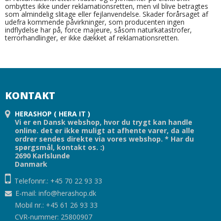
ombyttes ikke under reklamationsretten, men vil blive betragtes
som almindelig slitage eller fejlanvendelse. Skader forårsaget af
udefra kommende påvirkninger, som producenten ingen
indflydelse har på, force majeure, såsom naturkatastrofer,
terrorhandlinger, er ikke dækket af reklamationsretten.
KONTAKT
HERASHOP ( HERA IT )
Vi er en Dansk webshop, hvor du trygt kan handle
online. det er ikke muligt at afhente varer, da alle
ordrer sendes direkte via vores webshop. * Har du
spørgsmål, kontakt os. :)
2690 Karlslunde
Danmark
Telefonnr.: +45 70 22 93 33
E-mail
:
info@herashop.dk
Mobil nr.: +45 61 26 93 33
CVR-nummer: 25800907