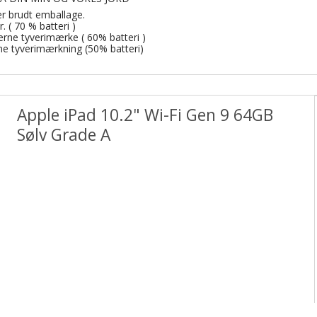
Print på farten
er brudt emballage.
( 70 % batteri )
rne tyverimærke ( 60% batteri )
ne tyverimærkning (50% batteri)
Apple iPad 10.2" Wi-Fi Gen 9 64GB
Sølv Grade A