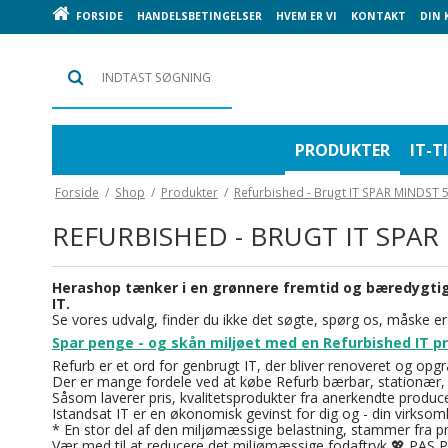
FORSIDE
HANDELSBETINGELSER
HVEM ER VI
KONTAKT
DIN
PRODUKTER
IT-T
Forside
/
Shop
/
Produkter
/
Refurbished - Brugt IT SPAR MINDST
Diverse Produkter
Black Week - JULEGAVER
Virksomhed, Industri, Offentlig
Support 24/7 - SLIP FOR AT TÆNKE PÅ IT
Diverse s
Diverse IT 
Uddannelse
IT Service
OFFICE – ALT TIL KONTORET
TeamViewe
Højtaler, 
IT i Børn
REFURBISHED - BRUGT IT SPAR
POS ( POINT OF SALES)
skrivebord, 
Rengøring, hygiejne, værnemidler,
Kabelbakke
Diverse - Bil, Truck, Båd
Førstehjælp
Kabler, Fo
Powerbank
Herashop tænker i en grønnere fremtid og bæredygtigh
Strøm, Net
IT.
Acces Point
Se vores udvalg, finder du ikke det søgte, spørg os, måske er d
Mobil, iPhone, GPS
PC SERVER
Bygselv -
Spar penge - og skån miljøet med en Refurbished IT pr
Forbrugsstoffer-og tilbehør
ERGONOMIS
Server
Refurb er et ord for genbrugt IT, der bliver renoveret og opgr
BROTHER - Blæk Toner Tromle Tilbehør
Bærbar &
Dokumenth
Der er mange fordele ved at købe Refurb bærbar, stationær, 
Brother Label, Kvittering, tape, tilbehør
Diverse IT
Mousetrap
Såsom laverer pris, kvalitetsprodukter fra anerkendte produ
Papir, Banner, Visitkort, Labels mm
Mus, skær
Stationær
Istandsat IT er en økonomisk gevinst for dig og - din virksom
OKI - Toner, Tromle, Tilbehør
Tablet & 
* En stor del af den miljømæssige belastning, stammer fra pr
Vær med til at reducere det miljømæssige fodaftryk 💖 P