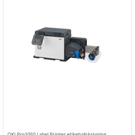
OKI Pro1050 Label Printer etiketudskrivning