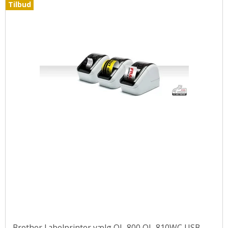
Tilbud
Brother Labelprinter vælg QL-800 QL-810WC USB