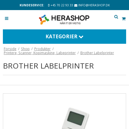
KUNDESERVICE:
+45 70 22 93 33
INFO@HERASHOP.DK
KATEGORIER
Forside
/
Shop
/
Produkter
/
Printere, Scanner, Kopimaskine, Labeprinter
/
Brother Labelprinter
BROTHER LABELPRINTER