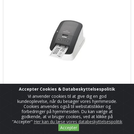
Accepter Cookies & Databeskyttelsespolitik
Vi anvender cookies til at give dig en god
kundeoplevelse, når du besøger vores hjemmeside.
Cookies anvendes også til webstatistikker og
forbedringer på hjemmesiden. Du kan vælge at
godkende, at vi bruger cookies, ved at klikke på
"Accepter"
Her kan du læse vores databeskyttelsespolitik
Accepter
Brother QL-700 Labelprinter USB adresselabelprinter