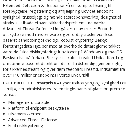
Extended Detection & Response Få en komplet løsning til
forebyggelse, registrering og afhjælpning Udvidet endpoint
synlighed, trusseljagt og hændelsesresponsværktøj designet til
straks at afbøde ethvert sikkerhedsproblem i netværket.
Advanced Threat Defense Undgå zero-day-trusler Forbedret
beskyttelse mod ransomware og zero-day trusler via cloud-
baseret sandboxing teknologi. Robust kryptering Beskyt
forretningsdata Hjælper med at overholde datareglerne takket
være de fulde diskkrypteringsfunktioner på Windows og macOS.
Beskyttelse på forkant Beskyt selskabet i realtid Unik adfærd og
omdømme-baseret detektion, der er fuldstændig gennemsigtig
for sikkerhedsteam og giver dem feedback i realtid, indsamlet fra
over 110 millioner endpoints i vores LiveGrid®.
ESET PROTECT Enterprise -
Cyber risikostyring og synlighed i dit
it-miljø, der administreres fra en single‑pane‑of‑glass on-premise
konsol.
Management console
Platform til endpoint beskyttelse
Filserversikkerhed
Advanced Threat Defense
Fuld diskkryptering