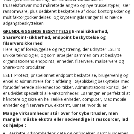
trusselsforsvar mod målrettede angreb og nye trusselstyper, især
ransomware, plus dedikeret beskyttelse af cloud-kontorpakker og
multifaktorgodkendelses- og krypteringsløsninger til at hærde
adgangsbeskyttelsen.
GRUNDLÆGGENDE BESKYTTELSE
E-mailsikkerhed,
SharePoint-sikkerhed, endpoint beskyttelse og
filserversikkerhed
Flere lag af forebyggelse og registrering, der udnytter ESET's
unikke teknologier, og som arbejder sammen om at beskytte
organisationens endpoints, enheder, filservere, mailservere og
SharePoint-produkter.
ESET Protect, prisbelønnet endpoint beskyttelse, brugervenlig og
enkel at administrere for it-afdeling - Øjeblikkelig beskyttelse med
foruddefinerede sikkerhedspolitikker. Administrations konsol, der
er udviklet specielt til alle virksomheder. Løsningen er perfekt til at
håndtere og sikre en hel række enheder, computer, Mac mobile
enheder og filservere m.v. eksternt, uanset hvor du er.
Mange virksomheder står over for Cybertrusler, men
mangler måske ekstra eller nødvendige it ressourcer, lad
os hjælpe :
Beskytte virksomhedens data og opfindelser, samt kundernes