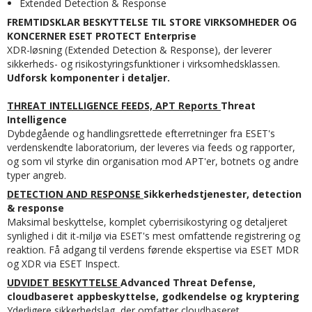
Extended Detection & Response
FREMTIDSKLAR BESKYTTELSE TIL STORE VIRKSOMHEDER OG
KONCERNER ESET PROTECT Enterprise
XDR-løsning (Extended Detection & Response), der leverer
sikkerheds- og risikostyringsfunktioner i virksomhedsklassen.
Udforsk komponenter i detaljer.
THREAT INTELLIGENCE FEEDS,
APT Reports
Threat
Intelligence
Dybdegående og handlingsrettede efterretninger fra ESET's
verdenskendte laboratorium, der leveres via feeds og rapporter,
og som vil styrke din organisation mod APT'er, botnets og andre
typer angreb.
DETECTION AND RESPONSE
Sikkerhedstjenester, detection
& response
Maksimal beskyttelse, komplet cyberrisikostyring og detaljeret
synlighed i dit it-miljø via ESET's mest omfattende registrering og
reaktion. Få adgang til verdens førende ekspertise via ESET MDR
og XDR via ESET Inspect.
UDVIDET BESKYTTELSE
Advanced Threat Defense,
cloudbaseret appbeskyttelse, godkendelse og kryptering
Yderligere sikkerhedslag, der omfatter cloudbaseret