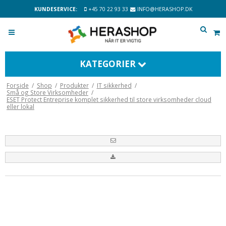
KUNDESERVICE:
+45 70 22 93 33
INFO@HERASHOP.DK
KATEGORIER
Forside
/
Shop
/
Produkter
/
IT sikkerhed
/
Små og Store Virksomheder
/
ESET Protect Entreprise komplet sikkerhed til store virksomheder cloud
eller lokal