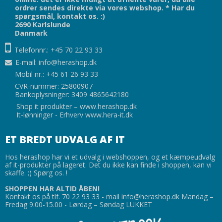
ordrer sendes direkte via vores webshop. * Har du
spørgsmål, kontakt os. :)
2690 Karlslunde
Danmark
Telefonnr.: +45 70 22 93 33
E-mail
:
info@herashop.dk
Mobil nr.: +45 61 26 93 33
CVR-nummer: 25800907
Bankoplysninger: 3409 4865642180
Shop it produkter –
www.herashop.dk
It-lønninger - Erhverv
www.hera-it.dk
ET BREDT UDVALG AF IT
Hos herashop har vi et udvalg i webshoppen, og et kæmpeudvalg
af it-produkter på lageret. Det du ikke kan finde i shoppen, kan vi
skaffe. ;) Spørg os. !
SHOPPEN HAR ALTID ÅBEN!
Kontakt os på tlf. 70 22 93 33 - mail info@herashop.dk Mandag –
Fredag 9.00-15.00 - Lørdag – Søndag LUKKET