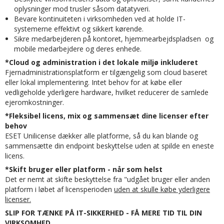
oplysninger mod trusler såsom datatyveri.
Bevare kontinuiteten i virksomheden ved at holde IT-
systemerne effektivt og sikkert kørende.
Sikre medarbejderen på kontoret, hjemmearbejdspladsen og
mobile medarbejdere og deres enhede.
*Cloud og administration i det lokale miljø inkluderet
Fjernadministrationsplatform er tilgængelig som cloud baseret
eller lokal implementering. Intet behov for at købe eller
vedligeholde yderligere hardware, hvilket reducerer de samlede
ejeromkostninger.
*Fleksibel licens, mix
og sammensæt dine licenser efter
behov
ESET Unilicense dækker alle platforme, så du kan blande og
sammensætte din endpoint beskyttelse uden at spilde en eneste
licens.
*Skift bruger eller platform - når som helst
Det er nemt at skifte beskyttelse fra "udgået bruger eller anden
platform i løbet af licensperioden
uden at skulle købe yderligere
licenser.
SLIP FOR TÆNKE PÅ IT-SIKKERHED - FÅ MERE TID TIL DIN
VIRKSOMHED